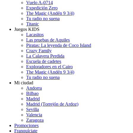
Vuelo A-0714
Expedición Zero
The Magic (Andén 9 3/4)
Tu radio no suena
Titanic
Juegos KIDS
Lacasitos
Las pruebas de Aquiles
Piratas: La leyenda de Coco Island
Crazy Family
La Calavera Perdida
Escuela de cadetes
Exploradores en el Cairo
The Magic (Andén 9 3/4)
Tu radio no suena
Mi ciudad
Andorra
Bilbao
Madrid
Madrid (Torrejón de Ardoz)
Sevilla
Valencia
Zaragoza
Promociones
Franquíciate