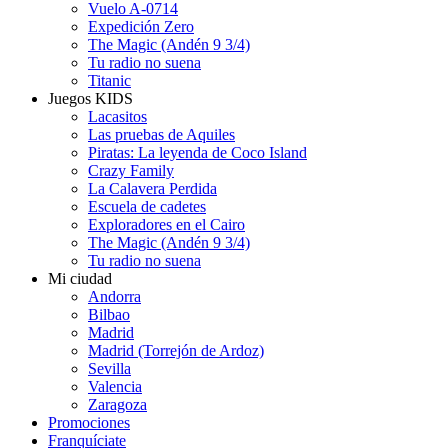
Vuelo A-0714
Expedición Zero
The Magic (Andén 9 3/4)
Tu radio no suena
Titanic
Juegos KIDS
Lacasitos
Las pruebas de Aquiles
Piratas: La leyenda de Coco Island
Crazy Family
La Calavera Perdida
Escuela de cadetes
Exploradores en el Cairo
The Magic (Andén 9 3/4)
Tu radio no suena
Mi ciudad
Andorra
Bilbao
Madrid
Madrid (Torrejón de Ardoz)
Sevilla
Valencia
Zaragoza
Promociones
Franquíciate