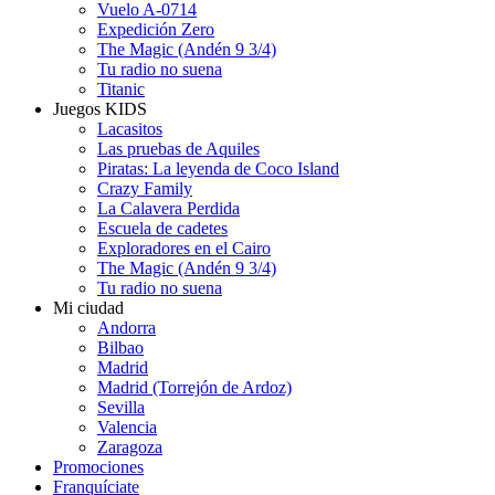
Vuelo A-0714
Expedición Zero
The Magic (Andén 9 3/4)
Tu radio no suena
Titanic
Juegos KIDS
Lacasitos
Las pruebas de Aquiles
Piratas: La leyenda de Coco Island
Crazy Family
La Calavera Perdida
Escuela de cadetes
Exploradores en el Cairo
The Magic (Andén 9 3/4)
Tu radio no suena
Mi ciudad
Andorra
Bilbao
Madrid
Madrid (Torrejón de Ardoz)
Sevilla
Valencia
Zaragoza
Promociones
Franquíciate