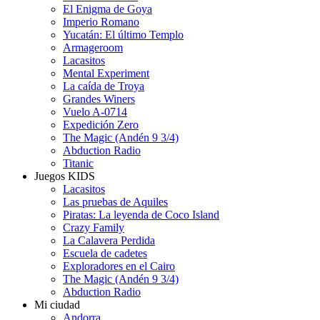
El Enigma de Goya
Imperio Romano
Yucatán: El último Templo
Armageroom
Lacasitos
Mental Experiment
La caída de Troya
Grandes Winers
Vuelo A-0714
Expedición Zero
The Magic (Andén 9 3/4)
Abduction Radio
Titanic
Juegos KIDS
Lacasitos
Las pruebas de Aquiles
Piratas: La leyenda de Coco Island
Crazy Family
La Calavera Perdida
Escuela de cadetes
Exploradores en el Cairo
The Magic (Andén 9 3/4)
Abduction Radio
Mi ciudad
Andorra