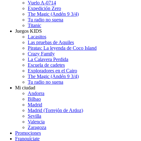
Vuelo A-0714
Expedición Zero
The Magic (Andén 9 3/4)
Tu radio no suena
Titanic
Juegos KIDS
Lacasitos
Las pruebas de Aquiles
Piratas: La leyenda de Coco Island
Crazy Family
La Calavera Perdida
Escuela de cadetes
Exploradores en el Cairo
The Magic (Andén 9 3/4)
Tu radio no suena
Mi ciudad
Andorra
Bilbao
Madrid
Madrid (Torrejón de Ardoz)
Sevilla
Valencia
Zaragoza
Promociones
Franquíciate